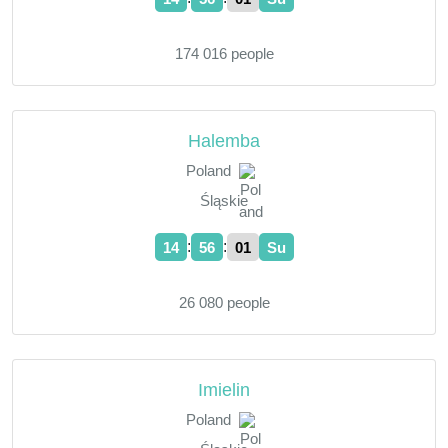
174 016 people
Halemba
Poland
Śląskie
:
:
14
56
02
Su
26 080 people
Imielin
Poland