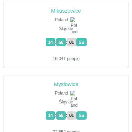
Mikuszowice
Poland
Śląskie
:
:
14
56
02
Su
10 041 people
Myslowice
Poland
Śląskie
:
:
14
56
02
Su
72 553 people