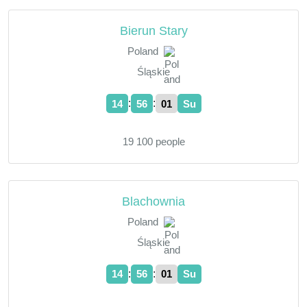
Bierun Stary
Poland
Śląskie
:
:
14
56
02
Su
19 100 people
Blachownia
Poland
Śląskie
:
:
14
56
02
Su