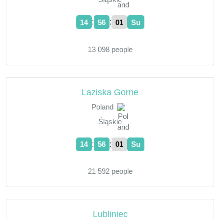
:
:
14
56
02
Su
13 098 people
Laziska Gorne
Poland
Śląskie
:
:
14
56
02
Su
21 592 people
Lubliniec