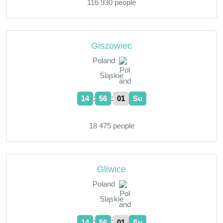
116 930 people
Giszowiec
Poland
Śląskie
:
:
14
56
02
Su
18 475 people
Gliwice
Poland
Śląskie
:
:
14
56
02
Su