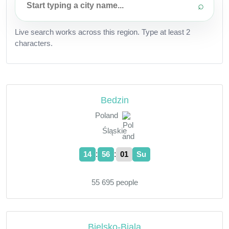
⌕
Live search works across this region. Type at least 2
characters.
Bedzin
Poland
Śląskie
:
:
14
56
02
Su
55 695 people
Bielsko-Biala