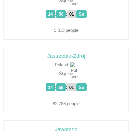
Śląskie
:
:
14
56
02
Su
9 313 people
Jastrzebie-Zdroj
Poland
Śląskie
:
:
14
56
02
Su
82 788 people
Jaworzno