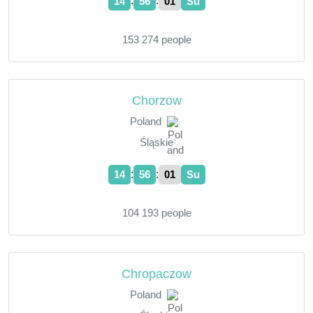
:
:
14
56
02
Su
153 274 people
Chorzow
Poland
Śląskie
:
:
14
56
02
Su
104 193 people
Chropaczow
Poland