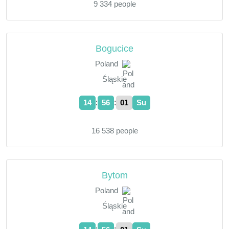
9 334 people
Bogucice
Poland
Śląskie
:
:
14
56
02
Su
16 538 people
Bytom
Poland
Śląskie