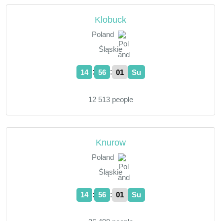
Klobuck
Poland
Śląskie
:
:
14
56
02
Su
12 513 people
Knurow
Poland
Śląskie
:
:
14
56
02
Su