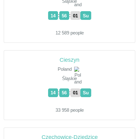
Śląskie
:
:
14
56
02
Su
12 589 people
Cieszyn
Poland
Śląskie
:
:
14
56
02
Su
33 958 people
Czechowice-Dziedzice