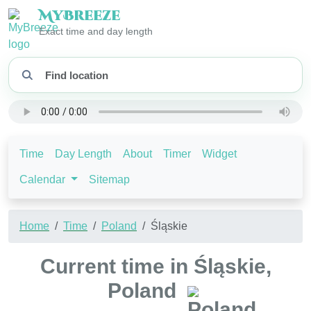
My
Breeze
Exact time and day length
Time
Day Length
About
Timer
Widget
Calendar
Sitemap
Home
Time
Poland
Śląskie
Current time in Śląskie,
Poland