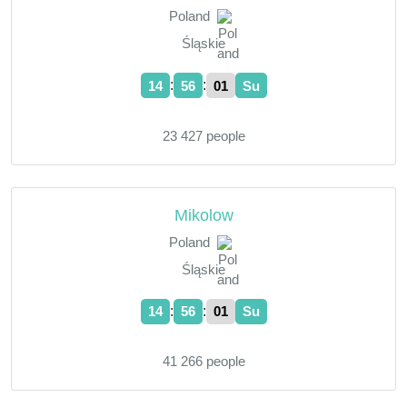
Poland
Śląskie
:
:
14
56
02
Su
23 427 people
Mikolow
Poland
Śląskie
:
:
14
56
02
Su
41 266 people