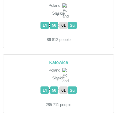
Poland
Śląskie
:
:
14
56
02
Su
86 812 people
Katowice
Poland
Śląskie
:
:
14
56
02
Su
285 711 people