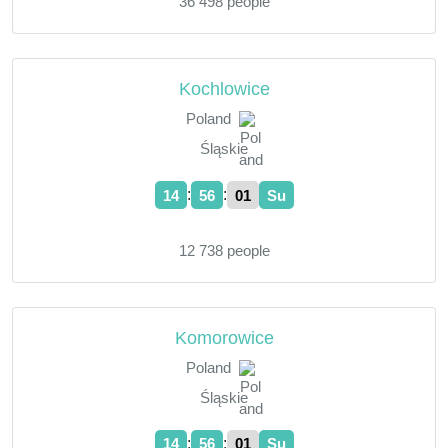
36 498 people
Kochlowice
Poland
Śląskie
:
:
14
56
02
Su
12 738 people
Komorowice
Poland
Śląskie
:
:
14
56
02
Su