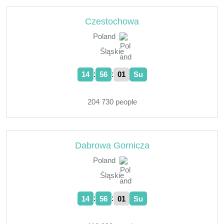
Czestochowa
Poland
Śląskie
:
:
14
56
02
Su
204 730 people
Dabrowa Gornicza
Poland
Śląskie
:
:
14
56
02
Su