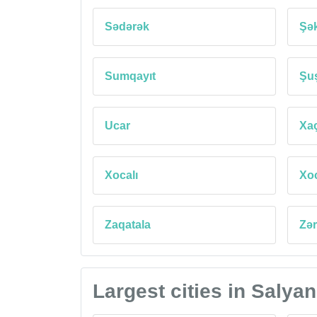
Sədərək
Şək
Sumqayıt
Şu
Ucar
Xa
Xocalı
Xo
Zaqatala
Zə
Largest cities in Salyan