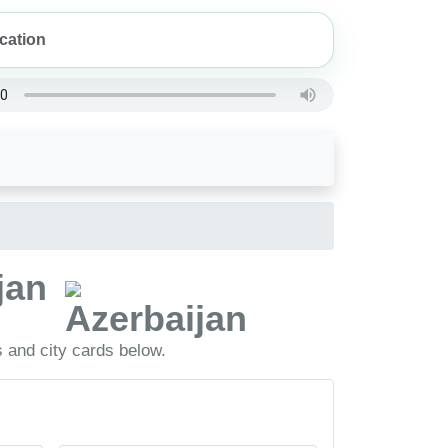
ijan
s and city cards below.