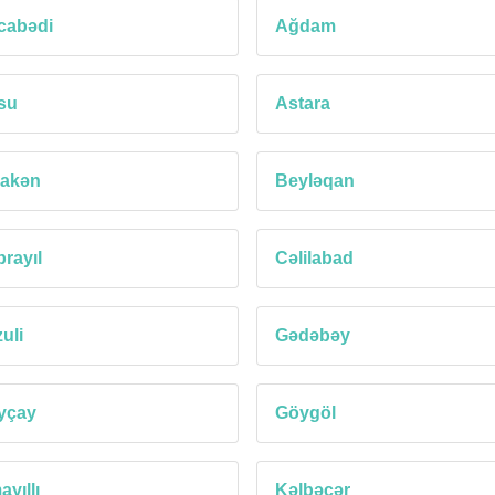
cabədi
Ağdam
su
Astara
lakən
Beyləqan
rayıl
Cəlilabad
uli
Gədəbəy
yçay
Göygöl
ayıllı
Kəlbəcər