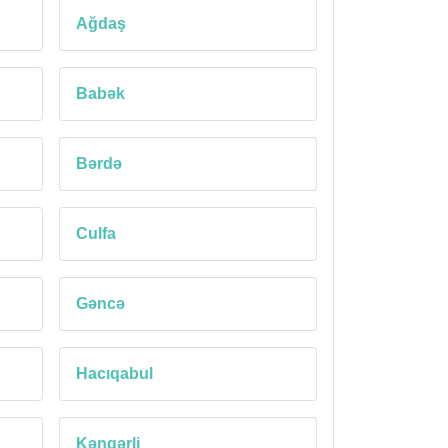
Ağdaş
Babək
Bərdə
Culfa
Gəncə
Hacıqabul
Kəngərli