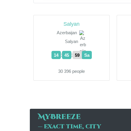
Salyan
Azerbaijan
Salyan
:
:
14
46
00
Sa
30 396 people
MyBreeze
— exact time, city