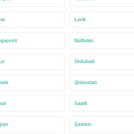
ın
Lerik
gəçevir
Naftalan
uz
Ordubad
bələ
Qobustan
sar
Saatlı
lyan
Şamaxı