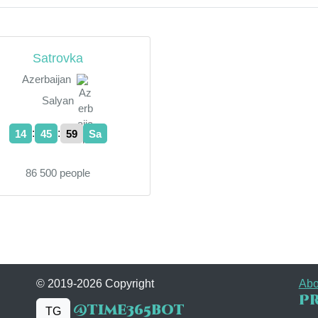
Satrovka
Azerbaijan
Salyan
:
:
14
46
00
Sa
86 500 people
© 2019-2026 Copyright
Abo
Pr
@time365bot
TG