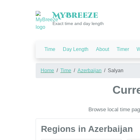
My
Breeze
Exact time and day length
Time
Day Length
About
Timer
W
Home
Time
Azerbaijan
Salyan
Curre
Browse local time page
Regions in Azerbaijan