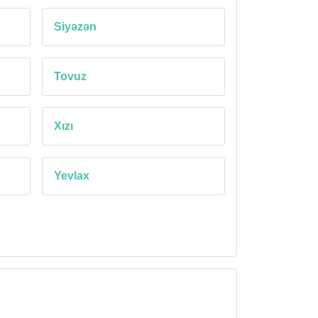
Siyəzən
Tovuz
Xızı
Yevlax