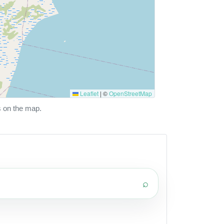
Leaflet
|
©
OpenStreetMap
s on the map.
⌕