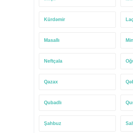
Kürdəmir
Laç
Masallı
Min
Neftçala
Oğ
Qazax
Qə
Qubadlı
Qu
Şahbuz
Sa