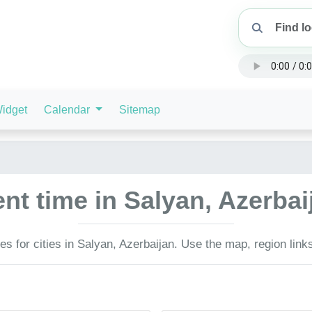
idget
Calendar
Sitemap
nt time in Salyan, Azerba
s for cities in Salyan, Azerbaijan. Use the map, region link