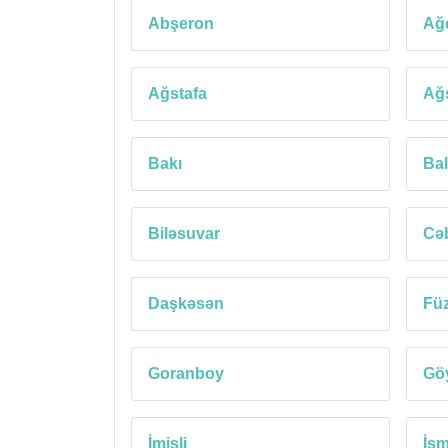
Abşeron
Ağ
Ağstafa
Ağ
Bakı
Ba
Biləsuvar
Cəb
Daşkəsən
Füz
Goranboy
Gö
İmişli
İsm