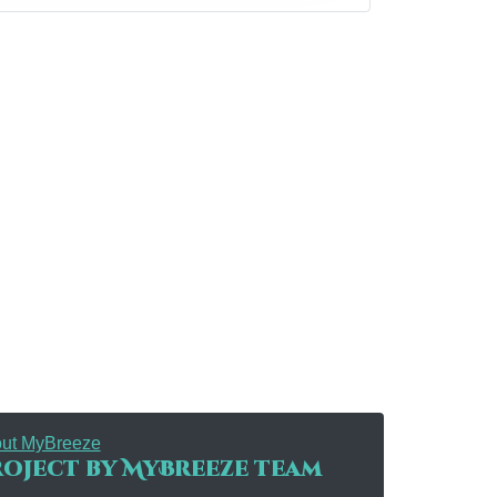
ut MyBreeze
oject by MyBreeze team