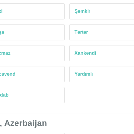
i
Şəmkir
şa
Tərtər
çmaz
Xankəndi
cavənd
Yardımlı
rdab
, Azerbaijan